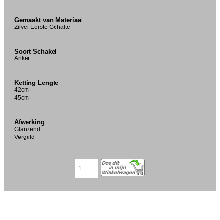
Gemaakt van Materiaal
Zilver Eerste Gehalte
Soort Schakel
Anker
Ketting Lengte
42cm
45cm
Afwerking
Glanzend
Verguld