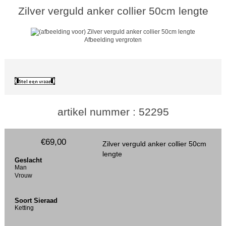
Zilver verguld anker collier 50cm lengte
Afbeelding vergroten
artikel nummer : 52295
€69,00
Zilver verguld anker collier 50cm
lengte
Geslacht
Man
Vrouw
Soort Sieraad
Ketting