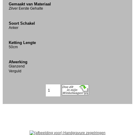
Gemaakt van Materiaal
Zilver Eerste Gehalte
Soort Schakel
Anker
Ketting Lengte
50cm
Afwerking
Glanzend
Verguld