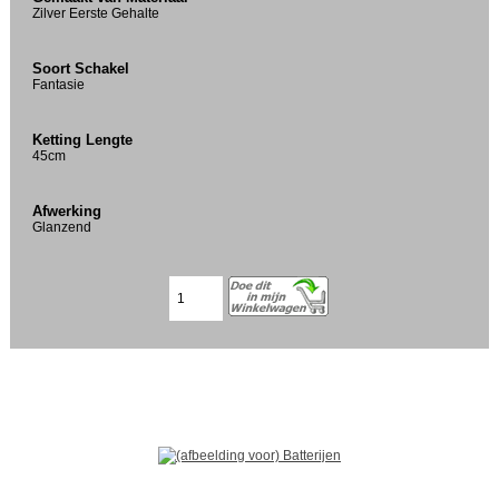
Zilver Eerste Gehalte
Soort Schakel
Fantasie
Ketting Lengte
45cm
Afwerking
Glanzend