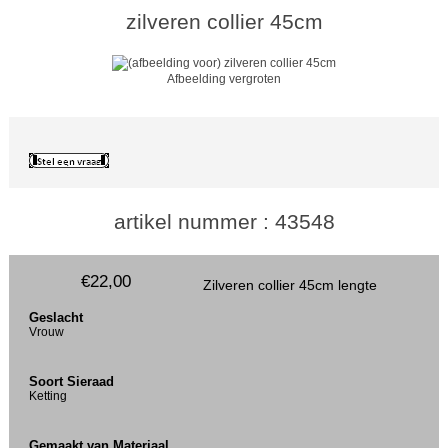
zilveren collier 45cm
Afbeelding vergroten
artikel nummer : 43548
€22,00
Zilveren collier 45cm lengte
Geslacht
Vrouw
Soort Sieraad
Ketting
Gemaakt van Materiaal