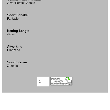
Zilver Eerste Gehalte
Soort Schakel
Fantasie
Ketting Lengte
42cm
Afwerking
Glanzend
Soort Stenen
Zirkonia