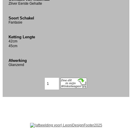
Zilver Eerste Gehalte
Soort Schakel
Fantasie
Ketting Lengte
42cm
45cm
Afwerking
Glanzend