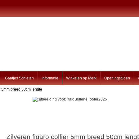
Gaatjes Schieten
Informatie
Winkelen op Merk
Openingstijden
ier 5mm breed 50cm lengte
Zilveren figaro collier 5mm breed 50cm leng