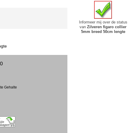
Informeer mij over de status
van
Zilveren figaro collier
5mm breed 50cm lengte
ngte
00
ste Gehalte