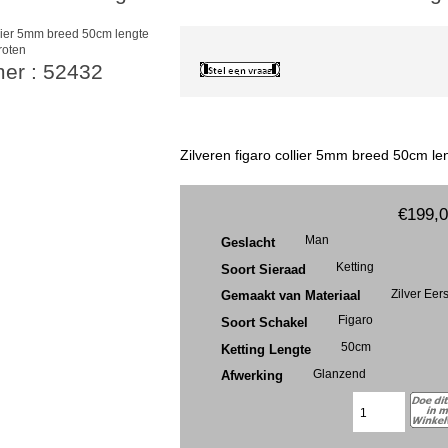
roten
mer : 52432
Zilveren figaro collier 5mm breed 50cm le
€199,
Man
Geslacht
Ketting
Soort Sieraad
Zilver Eer
Gemaakt van Materiaal
Figaro
Soort Schakel
50cm
Ketting Lengte
Glanzend
Afwerking