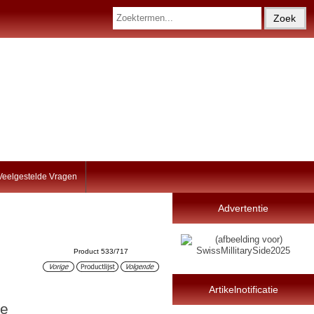
Veelgestelde Vragen
Advertentie
Product 533/717
Artikelnotificatie
te