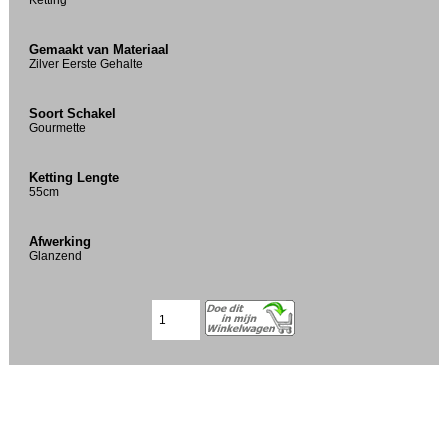
Gemaakt van Materiaal
Zilver Eerste Gehalte
Soort Schakel
Gourmette
Ketting Lengte
55cm
Afwerking
Glanzend