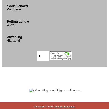
Soort Schakel
Gourmette
Ketting Lengte
45cm
Afwerking
Glanzend
Copyright © 2026
Juwelier Kervezee
.