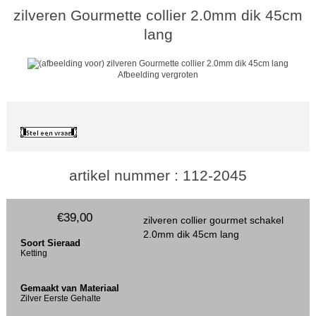
zilveren Gourmette collier 2.0mm dik 45cm
lang
Afbeelding vergroten
artikel nummer : 112-2045
€39,00
zilveren collier gourmet schakel
2.0mm dik 45cm lang
Soort Sieraad
Ketting
Gemaakt van Materiaal
Zilver Eerste Gehalte