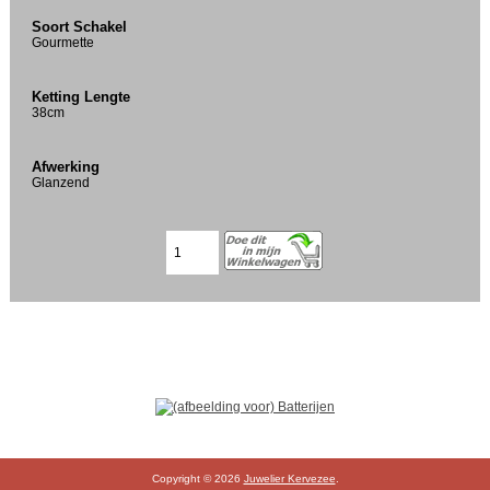
Soort Schakel
Gourmette
Ketting Lengte
38cm
Afwerking
Glanzend
Copyright © 2026
Juwelier Kervezee
.