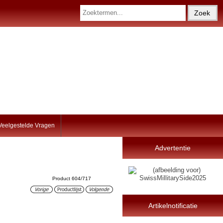
Veelgestelde Vragen
Advertentie
Product 604/717
Artikelnotificatie