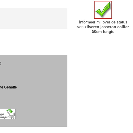
Informeer mij over de status
van
zilveren jasseron collier
50cm lengte
0
ste Gehalte