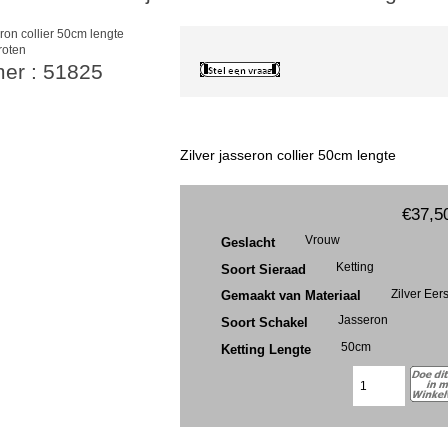
roten
mer : 51825
Zilver jasseron collier 50cm lengte
€37,5
Vrouw
Geslacht
Ketting
Soort Sieraad
Zilver Eer
Gemaakt van Materiaal
Jasseron
Soort Schakel
50cm
Ketting Lengte