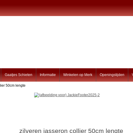
Gaatjes Schieten
Informatie
Winkelen op Merk
Openingstijden
llier 50cm lengte
zilveren jasseron collier 50cm lengte