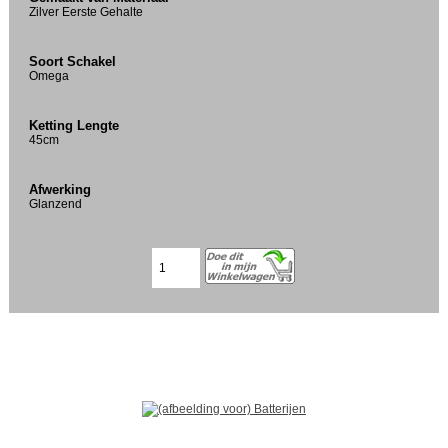
Zilver Eerste Gehalte
Soort Schakel
Omega
Ketting Lengte
45cm
Afwerking
Glanzend