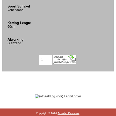
Soort Schakel
Venetiaans
Ketting Lengte
60cm
Afwerking
Glanzend
Copyright © 2026
Juwelier Kervezee
.