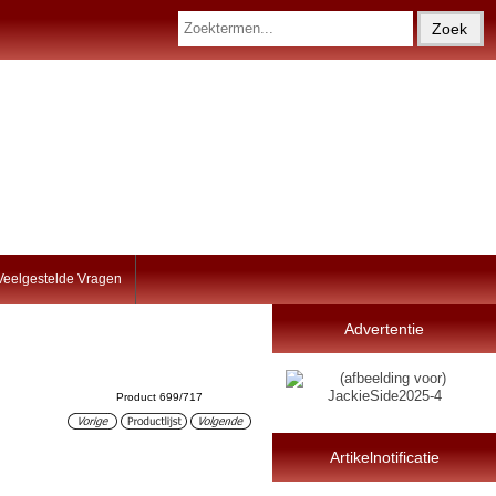
Veelgestelde Vragen
Advertentie
Product 699/717
Artikelnotificatie