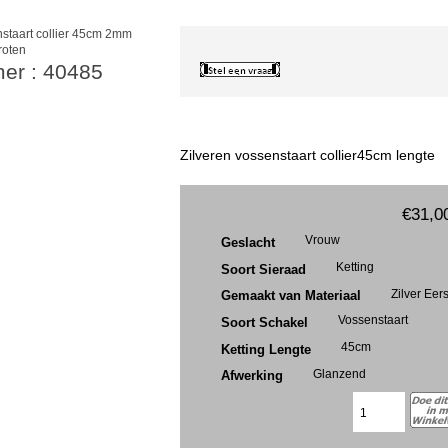
roten
mer : 40485
Zilveren vossenstaart collier45cm lengte
€31,0
Vrouw
Geslacht
Ketting
Soort Sieraad
Zilver Eer
Gemaakt van Materiaal
Vossenstaart
Soort Schakel
45cm
Ketting Lengte
Glanzend
Afwerking