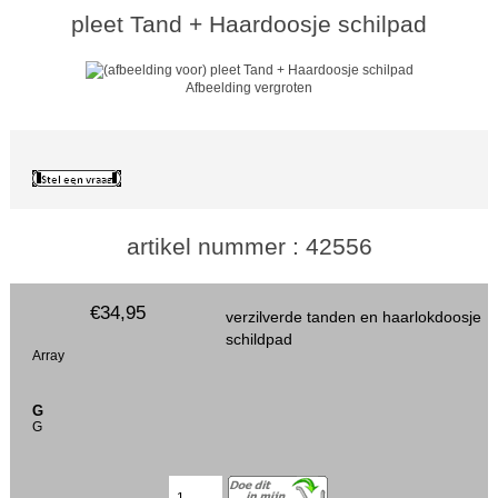
pleet Tand + Haardoosje schilpad
Afbeelding vergroten
artikel nummer : 42556
€34,95
verzilverde tanden en haarlokdoosje
schildpad
Array
G
G