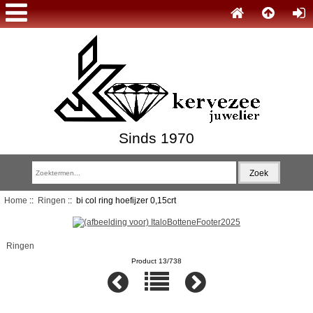
Sinds 1970
Home
::
Ringen
:: bi col ring hoefijzer 0,15crt
Ringen
Product 13/738