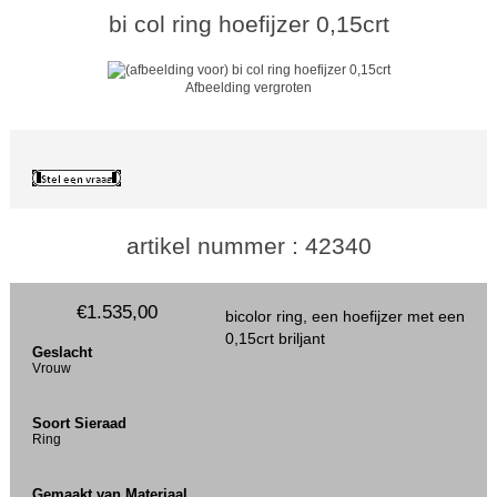
bi col ring hoefijzer 0,15crt
Afbeelding vergroten
artikel nummer : 42340
€1.535,00
bicolor ring, een hoefijzer met een
0,15crt briljant
Geslacht
Vrouw
Soort Sieraad
Ring
Gemaakt van Materiaal