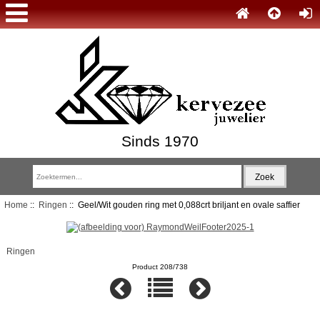
Sinds 1970
Home
::
Ringen
:: Geel/Wit gouden ring met 0,088crt briljant en ovale saffier
Ringen
Product 208/738