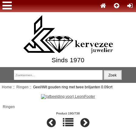
Sinds 1970
Home
::
Ringen
:: Geel/Wit gouden ring met twee briljanten 0.09crt
Ringen
Product 190/738