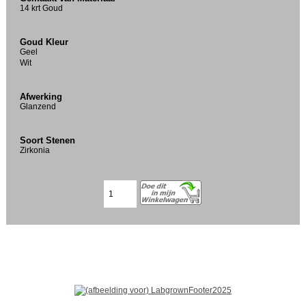
14 krt Goud
Goud Kleur
Geel
Wit
Afwerking
Glanzend
Soort Stenen
Zirkonia