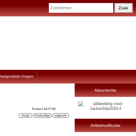
Veelgestelde Vragen
Advertentie
Product 347/738
Artikelnotificatie