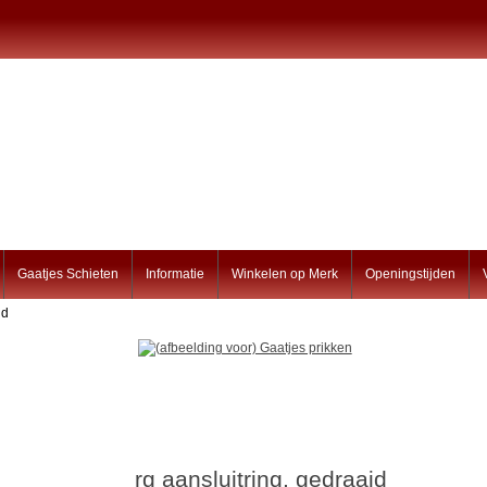
Gaatjes Schieten
Informatie
Winkelen op Merk
Openingstijden
id
rg aansluitring, gedraaid