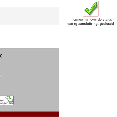
Informeer mij over de status
van
rg aansluitring, gedraaid
00
ud