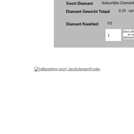
Natuurlijke Diaman
Soort Diamant
0.25
car
Diamant Gewicht Totaal
VS
Diamant Kwaliteit