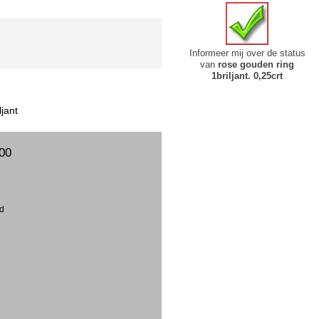
Informeer mij over de status
van
rose gouden ring
1briljant. 0,25crt
ljant
00
ud