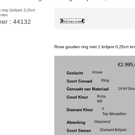
roten
mer : 44132
Rose gouden ring met 1 briljant 0,25crt bri
€2.995,
Vrouw
Geslacht
Ring
Soort Sieraad
14 krt Go
Gemaakt van Materiaal
Roze
Goud Kleur
Wit
F
Diamant Kleur
Top Wesselton
Glanzend
Afwerking
Diamant Briljant
Soort Stenen