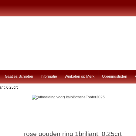
Gaatjes Schieten
Informatie
Winkelen op Merk
Openingstijden
ant. 0,25crt
rose gouden ring 1briljant. 0,25crt