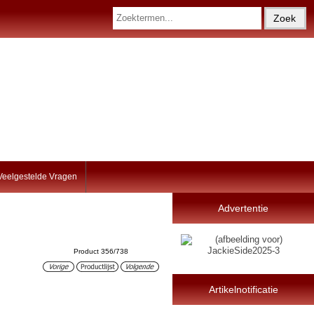
Veelgestelde Vragen
Advertentie
Product 356/738
Artikelnotificatie