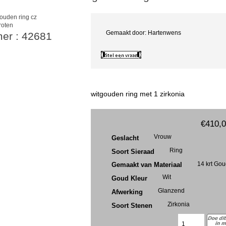
roten
Gemaakt door: Hartenwens
mer : 42681
witgouden ring met 1 zirkonia
€410,
Vrouw
Geslacht
Ring
Soort Sieraad
14 krt Go
Gemaakt van Materiaal
Wit
Goud Kleur
Glanzend
Afwerking
Zirkonia
Soort Stenen