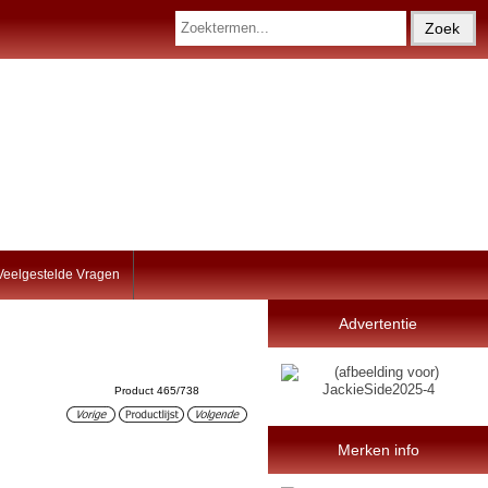
Veelgestelde Vragen
Advertentie
Product 465/738
Merken info