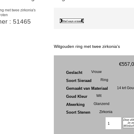
roten
mer : 51465
Witgouden ring met twee zirkonia's
€557,
Vrouw
Geslacht
Ring
Soort Sieraad
14 krt Go
Gemaakt van Materiaal
Wit
Goud Kleur
Glanzend
Afwerking
Zirkonia
Soort Stenen