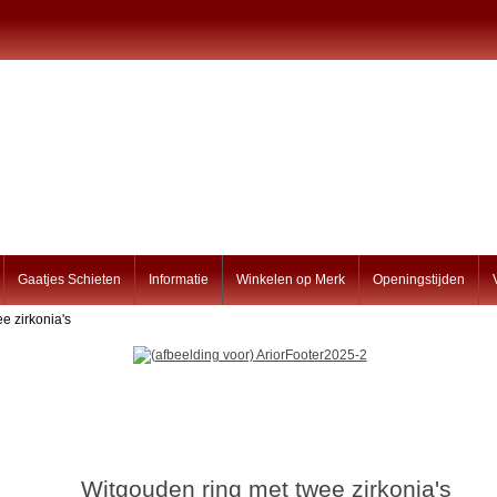
Gaatjes Schieten
Informatie
Winkelen op Merk
Openingstijden
e zirkonia's
Witgouden ring met twee zirkonia's