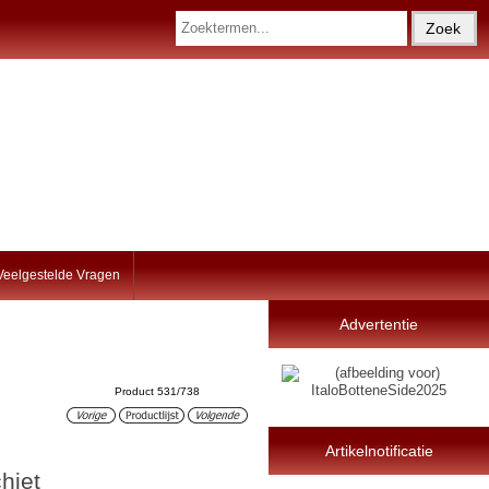
Veelgestelde Vragen
Advertentie
Product 531/738
Artikelnotificatie
hiet