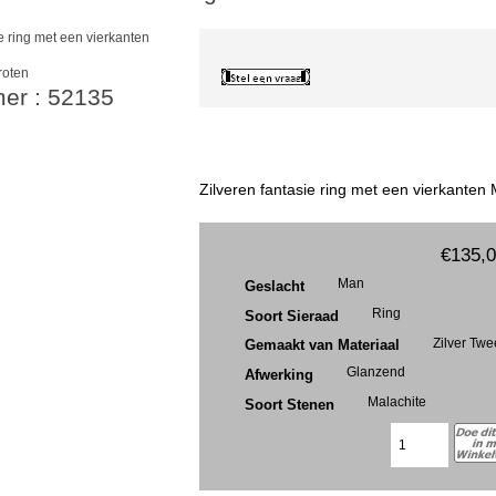
roten
mer : 52135
Zilveren fantasie ring met een vierkanten 
€135,
Man
Geslacht
Ring
Soort Sieraad
Zilver Tw
Gemaakt van Materiaal
Glanzend
Afwerking
Malachite
Soort Stenen