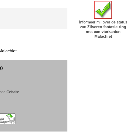
Informeer mij over de status
van
Zilveren fantasie ring
met een vierkanten
Malachiet
Malachiet
00
eede Gehalte