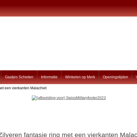
Gaatjes Schieten
Informatie
Winkelen op Merk
Openingstijden
 met een vierkanten Malachiet
Zilveren fantasie ring met een vierkanten Malac