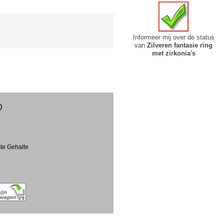
Informeer mij over de status
van
Zilveren fantasie ring
met zirkonia's
0
ste Gehalte