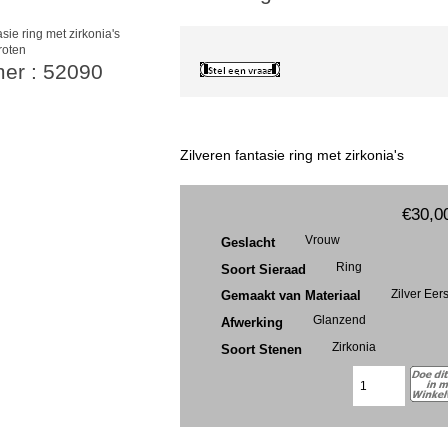
roten
mer : 52090
Zilveren fantasie ring met zirkonia's
€30,0
Vrouw
Geslacht
Ring
Soort Sieraad
Zilver Eer
Gemaakt van Materiaal
Glanzend
Afwerking
Zirkonia
Soort Stenen