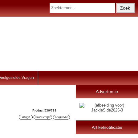
Veelgestelde Vragen
Advertentie
Product 536/738
Artikelnotificatie