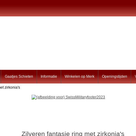
Gaatjes Schieten
Informatie
Winkelen op Merk
Openingstijden
et zirkonia's
Zilveren fantasie ring met zirkonia's