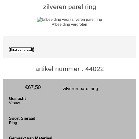
zilveren parel ring
Afbeelding vergroten
artikel nummer : 44022
€67,50
zilveren parel ring
Geslacht
Vrouw
Soort Sieraad
Ring
Gemaakt van Materiaal