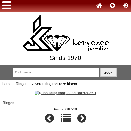
Sinds 1970
Home
::
Ringen
:: zilveren ring met roze bloem
Ringen
Product 689/738