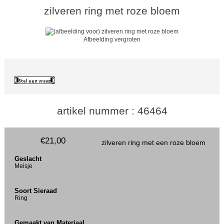
zilveren ring met roze bloem
Afbeelding vergroten
artikel nummer : 46464
€21,00
zilveren ring met een roze bloem
Geslacht
Meisje
Soort Sieraad
Ring
Gemaakt van Materiaal