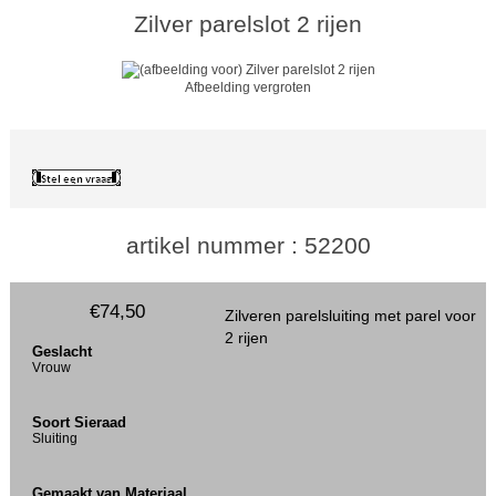
Zilver parelslot 2 rijen
Afbeelding vergroten
artikel nummer : 52200
€74,50
Zilveren parelsluiting met parel voor
2 rijen
Geslacht
Vrouw
Soort Sieraad
Sluiting
Gemaakt van Materiaal