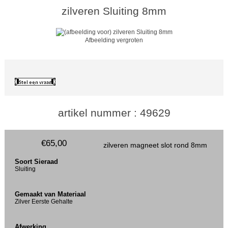
zilveren Sluiting 8mm
Afbeelding vergroten
artikel nummer : 49629
€65,00
zilveren magneet slot rond 8mm
Soort Sieraad
Sluiting
Gemaakt van Materiaal
Zilver Eerste Gehalte
Afwerking