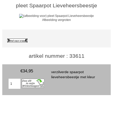
pleet Spaarpot Lieveheersbeestje
Afbeelding vergroten
artikel nummer : 33611
€34,95
verzilverde spaarpot
lieveheersbeestje met kleur