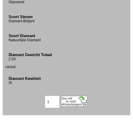
Glanzend
Soort Stenen
Diamant Briljant
Soort Diamant
Natuurlijke Diamant
Diamant Gewicht Totaal
2.50
caraat
Diamant Kwaliteit
SI