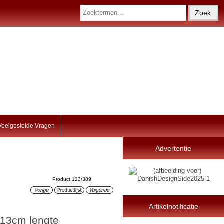
Veelgestelde Vragen
Advertentie
Product 123/389
Artikelnotificatie
-13cm lengte