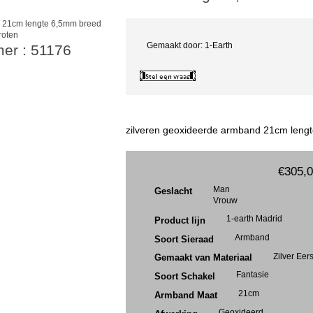
roten
Gemaakt door: 1-Earth
mer : 51176
zilveren geoxideerde armband 21cm leng
€305,
Man
Geslacht
Vrouw
1-earth Madrid
Product lijn
Armband
Soort Sieraad
Zilver Eer
Gemaakt van Materiaal
Fantasie
Soort Schakel
21cm
Armband Maat
Geoxideerd