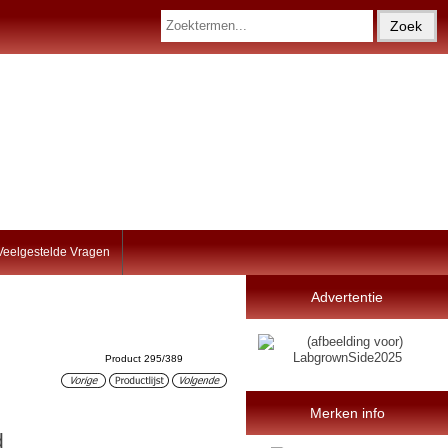
Veelgestelde Vragen
Advertentie
Product 295/389
Merken info
d