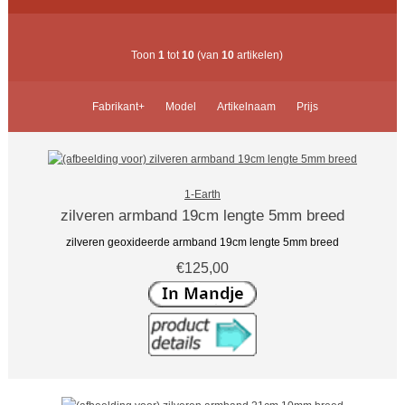
Toon
1
tot
10
(van
10
artikelen)
Fabrikant+
Model
Artikelnaam
Prijs
1-Earth
zilveren armband 19cm lengte 5mm breed
zilveren geoxideerde armband 19cm lengte 5mm breed
€125,00