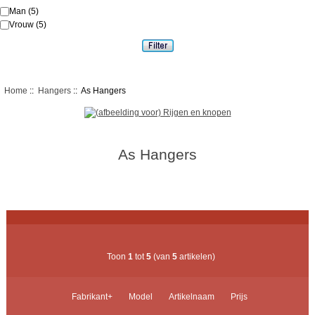
Man
(5)
Vrouw
(5)
Home
::
Hangers
:: As Hangers
As Hangers
Toon
1
tot
5
(van
5
artikelen)
Fabrikant+
Model
Artikelnaam
Prijs