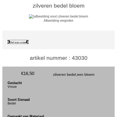
zilveren bedel bloem
Afbeelding vergroten
artikel nummer : 43030
€16,50
zilveren bedel,een bloem
Geslacht
Vrouw
Soort Sieraad
Bedel
Gemaakt van Materiaal