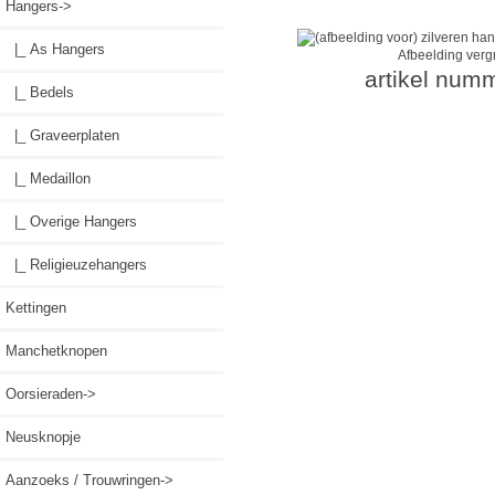
Hangers
->
|_ As Hangers
Afbeelding verg
artikel num
|_ Bedels
|_ Graveerplaten
|_ Medaillon
|_ Overige Hangers
|_ Religieuzehangers
Kettingen
Manchetknopen
Oorsieraden->
Neusknopje
Aanzoeks / Trouwringen->