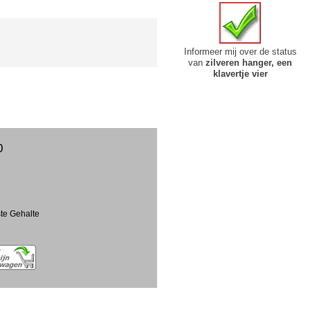
Informeer mij over de status
van
zilveren hanger, een
klavertje vier
0
ste Gehalte