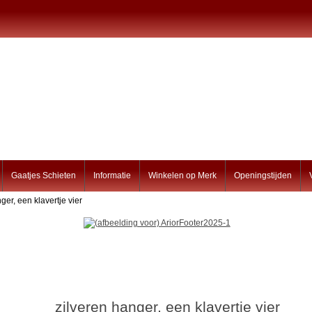
Gaatjes Schieten
Informatie
Winkelen op Merk
Openingstijden
ger, een klavertje vier
zilveren hanger, een klavertje vier