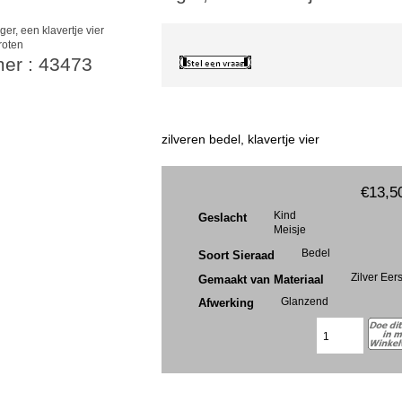
roten
mer : 43473
zilveren bedel, klavertje vier
€13,5
Kind
Geslacht
Meisje
Bedel
Soort Sieraad
Zilver Eer
Gemaakt van Materiaal
Glanzend
Afwerking