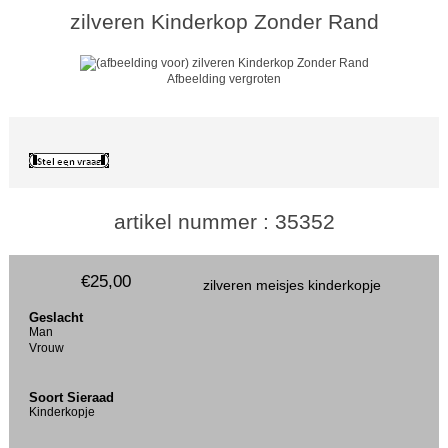
zilveren Kinderkop Zonder Rand
Afbeelding vergroten
artikel nummer : 35352
€25,00
zilveren meisjes kinderkopje
Geslacht
Man
Vrouw
Soort Sieraad
Kinderkopje