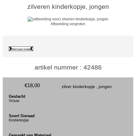
zilveren kinderkopje, jongen
Afbeelding vergroten
artikel nummer : 42486
€18,00
zilver kinderkopje , jongen
Geslacht
Vrouw
Soort Sieraad
Kinderkopje
Gemaakt van Materiaal