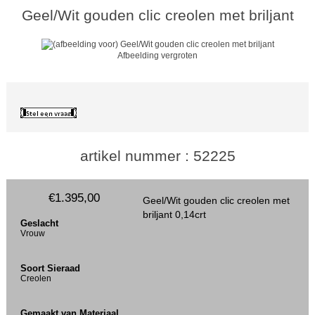
Geel/Wit gouden clic creolen met briljant
Afbeelding vergroten
artikel nummer : 52225
€1.395,00
Geel/Wit gouden clic creolen met
briljant 0,14crt
Geslacht
Vrouw
Soort Sieraad
Creolen
Gemaakt van Materiaal