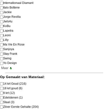
Internationaal Diamant
Italo Bottene
Jackie
Jorge Revilla
Jwls4u
KoBu
Lapetra
Leoni
Lilly
Ma Vie En Rose
Sanjoya
Stay Frank
Swing
Yo Design
Meer
Op Gemaakt van Materiaal:
14 krt Goud
(216)
18 krt goud
(6)
9 krt
(12)
Edelstenen
(1)
Staal
(3)
Zilver Eerste Gehalte
(204)