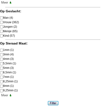
Meer
Op Geslacht:
Man
(4)
Vrouw
(362)
Jongen
(2)
Meisje
(65)
Kind
(57)
Op Sieraad Maat:
1mm
(1)
3mm
(4)
4mm
(3)
5,5mm
(1)
5mm
(3)
6,5mm
(1)
7mm
(1)
8,25mm
(1)
8mm
(1)
9,25mm
(1)
Meer