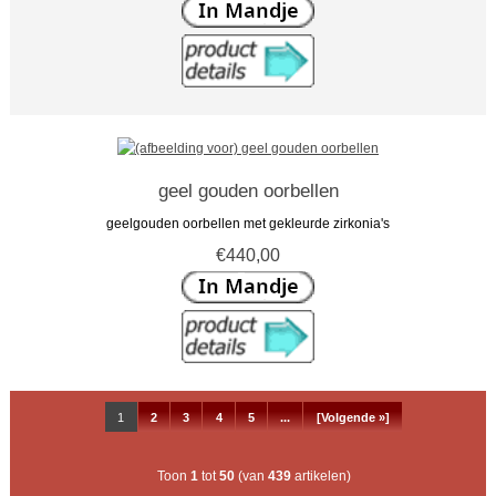
geel gouden oorbellen
geelgouden oorbellen met gekleurde zirkonia's
€440,00
1
2
3
4
5
...
[Volgende »]
Toon
1
tot
50
(van
439
artikelen)