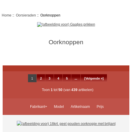
Home
::
Oorsieraden
:: Oorknoppen
Oorknoppen
1
2
3
4
5
...
[Volgende »]
Toon
1
tot
50
(van
439
artikelen)
Fabrikant+
Model
Artikelnaam
Prijs