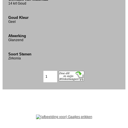
14 krt Goud
Goud Kleur
Geel
Afwerking
Glanzend
Soort Stenen
Zirkonia