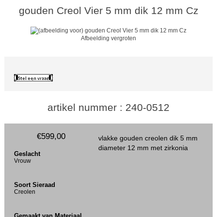
gouden Creol Vier 5 mm dik 12 mm Cz
Afbeelding vergroten
artikel nummer : 240-0512
€599,00
vlakke gouden creolen dik 5 mm
diameter 12 mm met zirkonia
Geslacht
Vrouw
Soort Sieraad
Creolen
Gemaakt van Materiaal