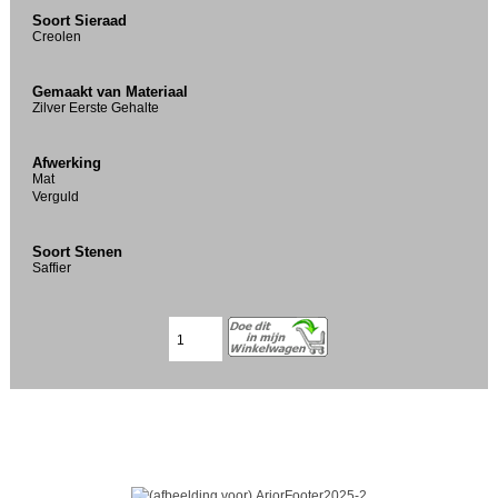
Soort Sieraad
Creolen
Gemaakt van Materiaal
Zilver Eerste Gehalte
Afwerking
Mat
Verguld
Soort Stenen
Saffier