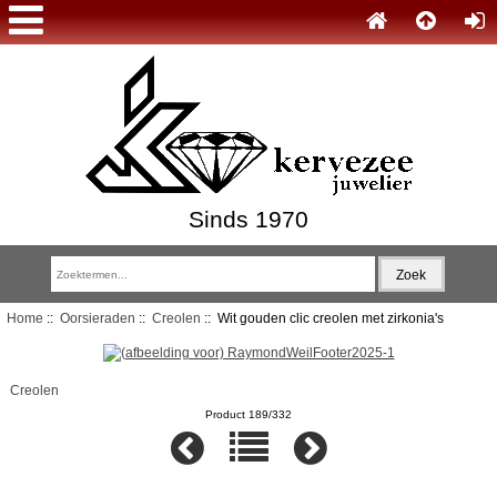
Sinds 1970
Home
::
Oorsieraden
::
Creolen
:: Wit gouden clic creolen met zirkonia's
Creolen
Product 189/332