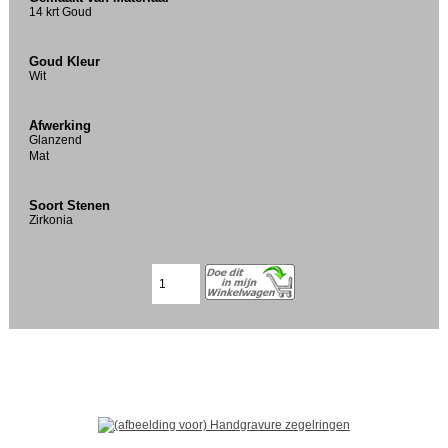
14 krt Goud
Goud Kleur
Wit
Afwerking
Glanzend
Mat
Soort Stenen
Zirkonia