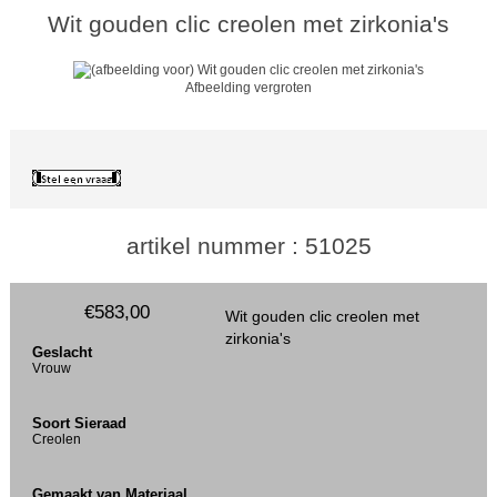
Wit gouden clic creolen met zirkonia's
Afbeelding vergroten
artikel nummer : 51025
€583,00
Wit gouden clic creolen met
zirkonia's
Geslacht
Vrouw
Soort Sieraad
Creolen
Gemaakt van Materiaal