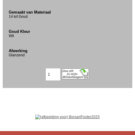
Gemaakt van Materiaal
14 krt Goud
Goud Kleur
Wit
Afwerking
Glanzend