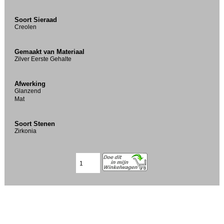
Soort Sieraad
Creolen
Gemaakt van Materiaal
Zilver Eerste Gehalte
Afwerking
Glanzend
Mat
Soort Stenen
Zirkonia