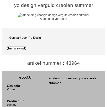
yo design verguld creolen summer
Afbeelding vergroten
Gemaakt door: Yo Design
artikel nummer : 43964
€55,00
Yo design zilver vergulde creolen
summer
Geslacht
Vrouw
Product lijn
summer