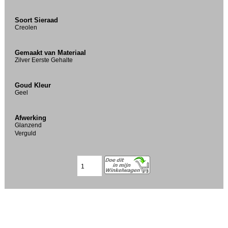
Soort Sieraad
Creolen
Gemaakt van Materiaal
Zilver Eerste Gehalte
Goud Kleur
Geel
Afwerking
Glanzend
Verguld