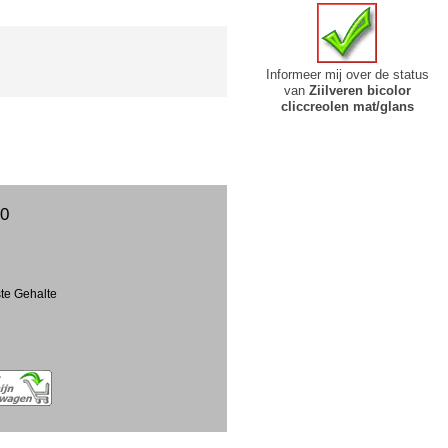
Informeer mij over de status
van
Ziilveren bicolor
cliccreolen mat/glans
00
ste Gehalte