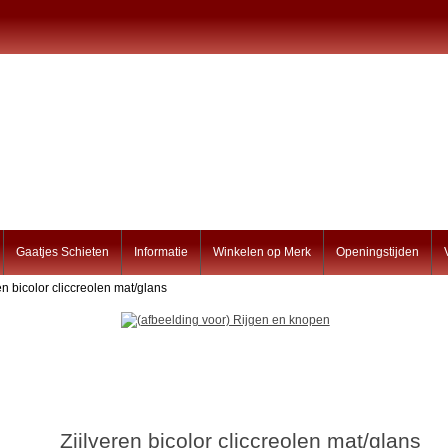
Gaatjes Schieten
Informatie
Winkelen op Merk
Openingstijden
en bicolor cliccreolen mat/glans
Ziilveren bicolor cliccreolen mat/glans