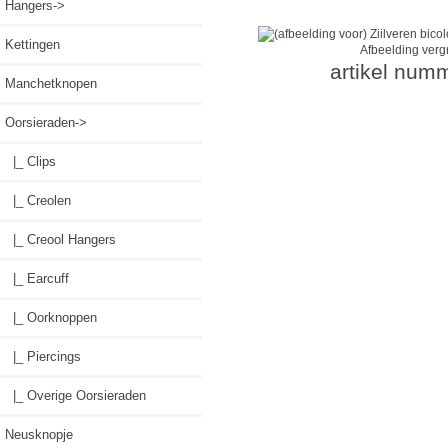
Hangers->
Kettingen
Afbeelding verg
artikel num
Manchetknopen
Oorsieraden
->
|_ Clips
|_ Creolen
|_ Creool Hangers
|_ Earcuff
|_ Oorknoppen
|_ Piercings
|_ Overige Oorsieraden
Neusknopje