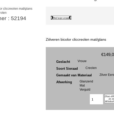
roten
mer : 52194
Ziilveren bicolor cliccreolen mat/glans
€149,
Vrouw
Geslacht
Creolen
Soort Sieraad
Zilver Eer
Gemaakt van Materiaal
Glanzend
Afwerking
Mat
Verguld