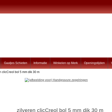
Gaatjes Schieten
Informatie
Winkelen op Merk
Openingstijden
en clicCreol bol 5 mm dik 30 m
zilveren clicCreol bol 5 mm dik 30 m