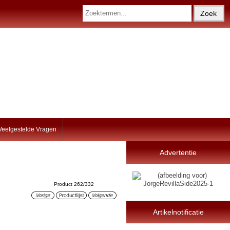
Veelgestelde Vragen
Advertentie
Product 262/332
Artikelnotificatie