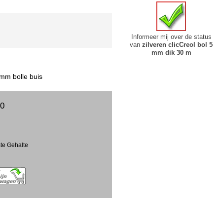
Informeer mij over de status
van
zilveren clicCreol bol 5
mm dik 30 m
 mm bolle buis
00
ste Gehalte