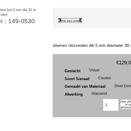
roten
r : 149-0530
zilveren cliccreolen dik 5 mm diameter 30
€129,
Vrouw
Geslacht
Creolen
Soort Sieraad
Zilver Eer
Gemaakt van Materiaal
Glanzend
Afwerking