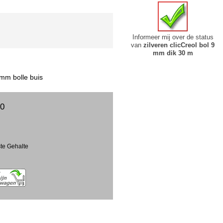
Informeer mij over de status
van
zilveren clicCreol bol 9
mm dik 30 m
 mm bolle buis
00
ste Gehalte