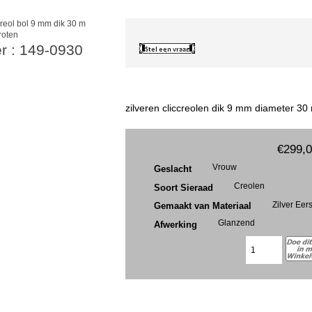
roten
r : 149-0930
zilveren cliccreolen dik 9 mm diameter 30
€299,
Vrouw
Geslacht
Creolen
Soort Sieraad
Zilver Eer
Gemaakt van Materiaal
Glanzend
Afwerking