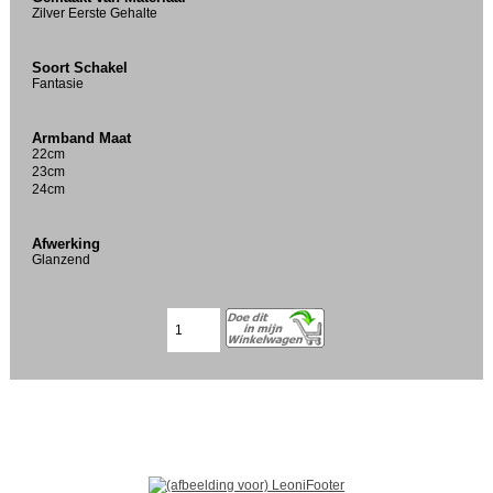
Zilver Eerste Gehalte
Soort Schakel
Fantasie
Armband Maat
22cm
23cm
24cm
Afwerking
Glanzend